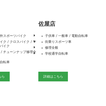
佐屋店
外スポーツバイク
子供車 / 一般車 / 電動自転車
ク / クロスバイク / マ
街乗りスポーツ車
バイク
修理全般
 / チューンナップ修理全
学校通学自転車
自転車
ちら
詳細はこちら