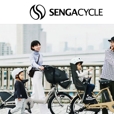
コ
ナ
ン
ビ
テ
ゲ
ン
ー
ツ
シ
へ
ョ
ス
ン
キ
に
ッ
移
プ
動