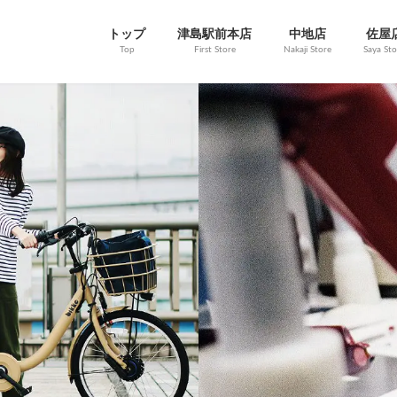
トップ
津島駅前本店
中地店
佐屋
Top
First Store
Nakaji Store
Saya Sto