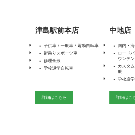
津島駅前本店
中地店
子供車 / 一般車 / 電動自転車
国内・海
街乗りスポーツ車
ロードバイ
ウンテン
修理全般
カスタム
学校通学自転車
般
学校通学
詳細はこちら
詳細はこ